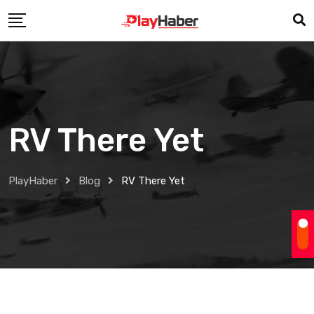
Skip
to
content
RV There Yet
PlayHaber
Blog
RV There Yet