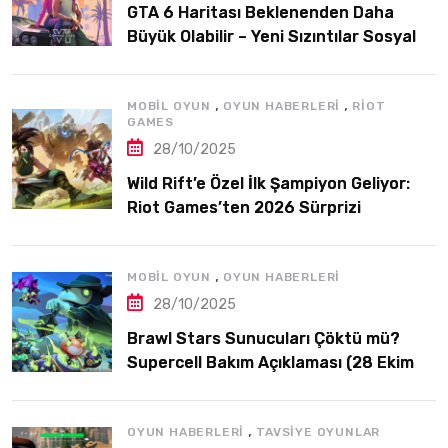
GTA 6 Haritası Beklenenden Daha
Büyük Olabilir – Yeni Sızıntılar Sosyal
Medyayı Karıştırdı
,
,
MOBIL OYUN
OYUN HABERLERI
RIOT
GAMES
28/10/2025
Wild Rift’e Özel İlk Şampiyon Geliyor:
Riot Games’ten 2026 Sürprizi
,
MOBIL OYUN
OYUN HABERLERI
28/10/2025
Brawl Stars Sunucuları Çöktü mü?
Supercell Bakım Açıklaması (28 Ekim
2025)
,
OYUN HABERLERI
TAVSIYE OYUNLAR