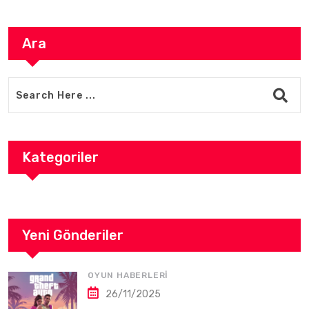
Ara
Kategoriler
Yeni Gönderiler
OYUN HABERLERI
26/11/2025