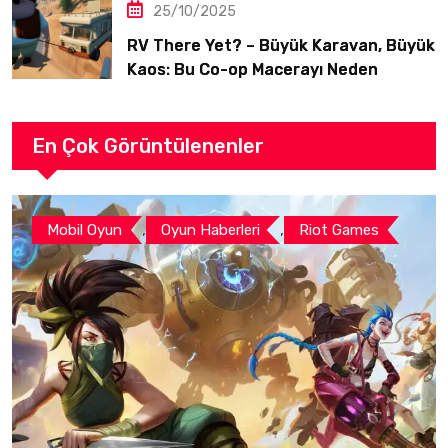
25/10/2025
RV There Yet? – Büyük Karavan, Büyük
Kaos: Bu Co-op Macerayı Neden
Oynamalısınız?
En Çok Görüntülenenler
,
,
Mobil Oyun
Oyun Haberleri
Riot Games