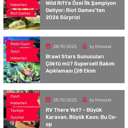
Wild Rift’e Özel İlk Şampiyon
Haberleri
Geliyor: Riot Games’ten
Riot Games
2026 Sürprizi
Mobil Oyun
28/10/2025
by
Hsnozer
Oyun
Brawl Stars Sunucuları
Haberleri
Çöktü mü? Supercell Bakım
Açıklaması (28 Ekim
Oyun
25/10/2025
by
Hsnozer
Haberleri
RV There Yet? – Büyük
Tavsiye
Karavan, Büyük Kaos: Bu Co-
Oyunlar
op