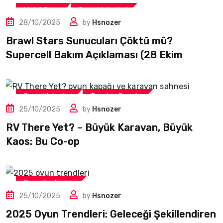
Mobil Oyun
Oyun Haberleri
28/10/2025
by
Hsnozer
Brawl Stars Sunucuları Çöktü mü?
Supercell Bakım Açıklaması (28 Ekim
Oyun Haberleri
Tavsiye Oyunlar
25/10/2025
by
Hsnozer
RV There Yet? – Büyük Karavan, Büyük
Kaos: Bu Co-op
Oyun Endüstrisi
25/10/2025
by
Hsnozer
2025 Oyun Trendleri: Geleceği Şekillendiren